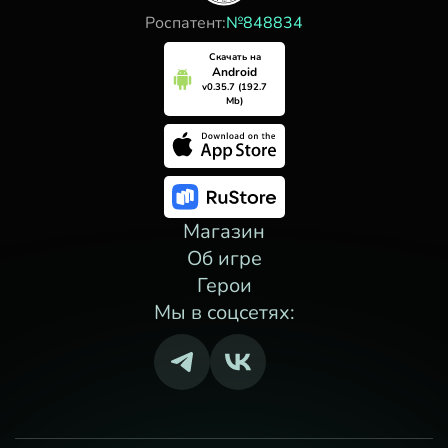
Роспатент:
№848834
Скачать на
Android
v0.35.7 (192.7
Mb)
Магазин
Об игре
Герои
Мы в соцсетях: