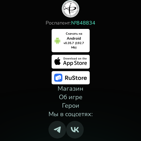
Роспатент:
№848834
Скачать на
Android
v0.35.7 (192.7
Mb)
Магазин
Об игре
Герои
Мы в соцсетях: